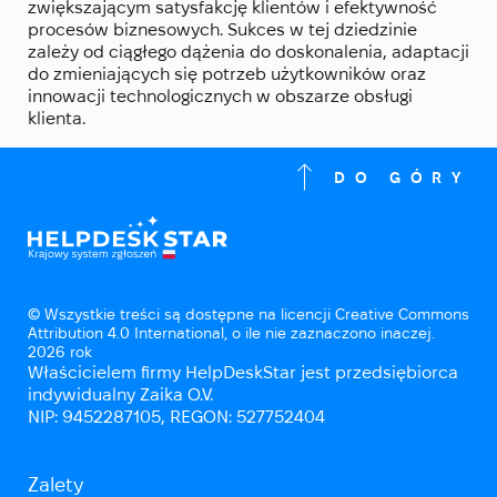
zwiększającym satysfakcję klientów i efektywność
procesów biznesowych. Sukces w tej dziedzinie
zależy od ciągłego dążenia do doskonalenia, adaptacji
do zmieniających się potrzeb użytkowników oraz
innowacji technologicznych w obszarze obsługi
klienta.
DO GÓRY
© Wszystkie treści są dostępne na licencji Creative Commons
Attribution 4.0 International, o ile nie zaznaczono inaczej.
2026 rok
Właścicielem firmy HelpDeskStar jest przedsiębiorca
indywidualny Zaika O.V.
NIP: 9452287105, REGON: 527752404
Zalety