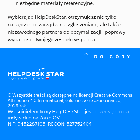
niezbędne materiały referencyjne.
Wybierając HelpDeskStar, otrzymujesz nie tylko
narzędzie do zarządzania zgłoszeniami, ale także
niezawodnego partnera do optymalizacji i poprawy
wydajności Twojego zespołu wsparcia.
DO GÓRY
© Wszystkie treści są dostępne na licencji Creative Commons
Attribution 4.0 International, o ile nie zaznaczono inaczej.
2026 rok
Właścicielem firmy HelpDeskStar jest przedsiębiorca
indywidualny Zaika O.V.
NIP: 9452287105, REGON: 527752404